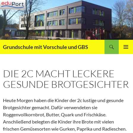
Zum
Inhalt
springen
Suchen
Grundschule mit Vorschule und GBS
PRIMÄR
MENÜ
DIE 2C MACHT LECKERE
GESUNDE BROTGESICHTER
Heute Morgen haben die Kinder der 2c lustige und gesunde
Brotgesichter gemacht. Dafür verwendeten sie
Roggenvollkornbrot, Butter, Quark und Frischkäse.
Anschließend belegten die Kinder ihre Brote mit vielen
frischen Gemüsesorten wie Gurken, Paprika und Radieschen.