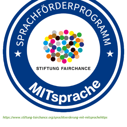
https://www.stiftung-fairchance.org/sprachfoerderung-mit-mitsprachehttps