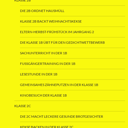
KLASSE 2B
DIE 2B ORDNET HAUSMÜLL
KLASSE 2B BACKT WEIHNACHTSKEKSE
ELTERN-HERBST-FRÜHSTÜCK IM JAHRGANG 2
DIE KLASSE 1B ÜBT FÜR DEN GEDICHTWETTBEWERB
SACHUNTERRICHT IN DER 1B
FUSSGÄNGERTRAINING IN DER 1B
LESESTUNDE IN DER 1B
GEMEINSAMES ZÄHNEPUTZEN IN DER KLASSE 1B
KINOBESUCH DER KLASSE 1B
KLASSE 2C
DIE 2C MACHT LECKERE GESUNDE BROTGESICHTER
KEKSE BACKEN IN DER KLASSE 2C