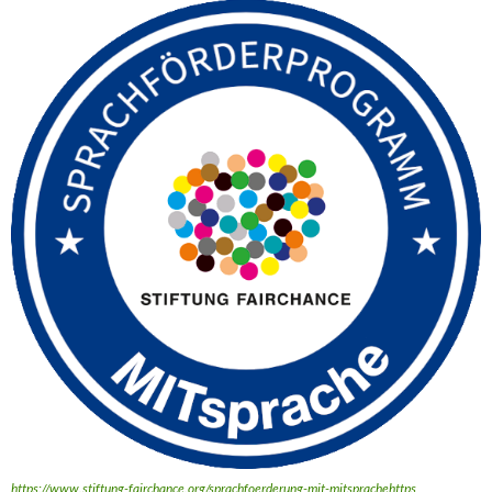
https://www.stiftung-fairchance.org/sprachfoerderung-mit-mitsprachehttps