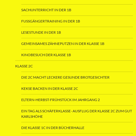
SACHUNTERRICHT IN DER 1B
FUSSGÄNGERTRAINING IN DER 1B
LESESTUNDE IN DER 1B
GEMEINSAMES ZÄHNEPUTZEN IN DER KLASSE 1B
KINOBESUCH DER KLASSE 1B
KLASSE 2C
DIE 2C MACHT LECKERE GESUNDE BROTGESICHTER
KEKSE BACKEN IN DER KLASSE 2C
ELTERN-HERBST-FRÜHSTÜCK IM JAHRGANG 2
EIN TAG ALS SCHÄFERKLASSE- AUSFLUG DER KLASSE 2C ZUM GUT
KARLSHÖHE
DIE KLASSE 1C IN DER BÜCHERHALLE