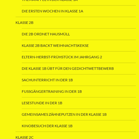
DIE ERSTEN WOCHEN IN KLASSE 1A
KLASSE 2B
DIE 2B ORDNET HAUSMÜLL
KLASSE 2B BACKT WEIHNACHTSKEKSE
ELTERN-HERBST-FRÜHSTÜCK IM JAHRGANG 2
DIE KLASSE 1B ÜBT FÜR DEN GEDICHTWETTBEWERB
SACHUNTERRICHT IN DER 1B
FUSSGÄNGERTRAINING IN DER 1B
LESESTUNDE IN DER 1B
GEMEINSAMES ZÄHNEPUTZEN IN DER KLASSE 1B
KINOBESUCH DER KLASSE 1B
KLASSE 2C